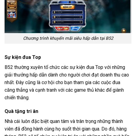
Chương trình khuyến mãi siêu hấp dẫn tại B52
Sự kiện đua Top
B52 thường xuyên tổ chức các sự kiện đua Top với những
giải thưởng hấp dẫn dành cho người chơi đạt doanh thu cao
nhất. Đây cũng là cơ hội cho bạn tham gia các cuộc đua
căng thẳng và cạnh tranh với các game thủ khác để giành
chiến thắng.
Quà tặng tri ân
Nhà cái luôn đặc biệt quan tâm và trân trọng những thành
viên đã đồng hành cùng họ suốt thời gian qua. Do đó, hàng