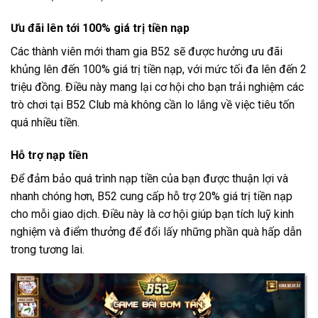
Ưu đãi lên tới 100% giá trị tiền nạp
Các thành viên mới tham gia B52 sẽ được hưởng ưu đãi
khủng lên đến 100% giá trị tiền nạp, với mức tối đa lên đến 2
triệu đồng. Điều này mang lại cơ hội cho bạn trải nghiệm các
trò chơi tại B52 Club mà không cần lo lắng về việc tiêu tốn
quá nhiều tiền.
Hỗ trợ nạp tiền
Để đảm bảo quá trình nạp tiền của bạn được thuận lợi và
nhanh chóng hơn, B52 cung cấp hỗ trợ 20% giá trị tiền nạp
cho mỗi giao dịch. Điều này là cơ hội giúp bạn tích luỹ kinh
nghiệm và điểm thưởng để đổi lấy những phần quà hấp dẫn
trong tương lai.