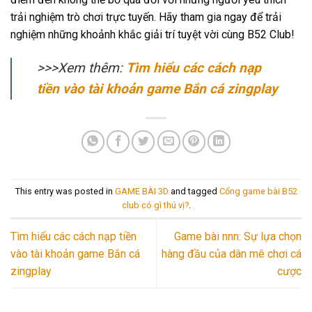
trải nghiệm trò chơi trực tuyến. Hãy tham gia ngay để trải
nghiệm những khoảnh khắc giải trí tuyệt vời cùng B52 Club!
>>>Xem thêm:
Tìm hiểu các cách nạp
tiền vào tài khoản game Bắn cá zingplay
This entry was posted in
GAME BÀI 3D
and tagged
Cổng game bài B52
club có gì thú vị?
.
Tìm hiểu các cách nạp tiền
Game bài nnn: Sự lựa chọn
vào tài khoản game Bắn cá
hàng đầu của dân mê chơi cá
zingplay
cược