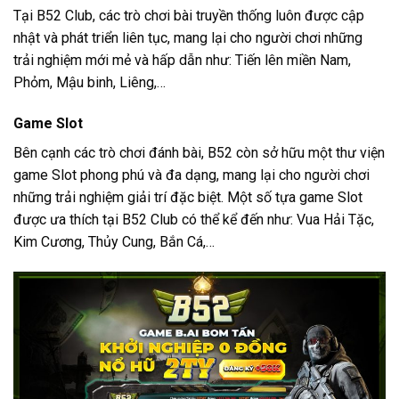
Tại B52 Club, các trò chơi bài truyền thống luôn được cập
nhật và phát triển liên tục, mang lại cho người chơi những
trải nghiệm mới mẻ và hấp dẫn như: Tiến lên miền Nam,
Phỏm, Mậu binh, Liêng,…
Game Slot
Bên cạnh các trò chơi đánh bài, B52 còn sở hữu một thư viện
game Slot phong phú và đa dạng, mang lại cho người chơi
những trải nghiệm giải trí đặc biệt. Một số tựa game Slot
được ưa thích tại B52 Club có thể kể đến như: Vua Hải Tặc,
Kim Cương, Thủy Cung, Bắn Cá,…