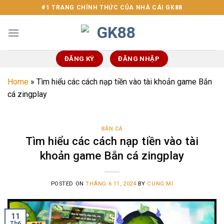
Skip
#1 TRANG CHÍNH THỨC CỦA NHÀ CÁI GK88
to
content
ĐĂNG KÝ
ĐĂNG NHẬP
Home
»
Tìm hiểu các cách nạp tiền vào tài khoản game Bắn
cá zingplay
BẮN CÁ
Tìm hiểu các cách nạp tiền vào tài
khoản game Bắn cá zingplay
POSTED ON
THÁNG 6 11, 2024
BY
CUNG MI
11
Th6