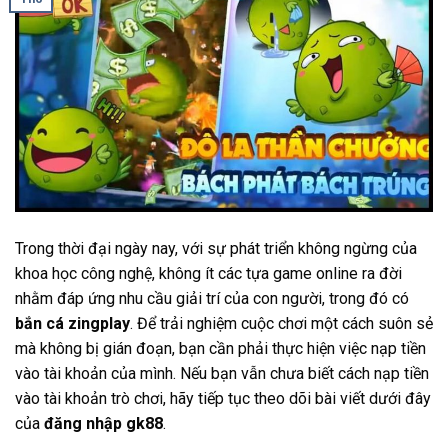
Trong thời đại ngày nay, với sự phát triển không ngừng của
khoa học công nghệ, không ít các tựa game online ra đời
nhằm đáp ứng nhu cầu giải trí của con người, trong đó có
bắn cá zingplay
. Để trải nghiệm cuộc chơi một cách suôn sẻ
mà không bị gián đoạn, bạn cần phải thực hiện việc nạp tiền
vào tài khoản của mình. Nếu bạn vẫn chưa biết cách nạp tiền
vào tài khoản trò chơi, hãy tiếp tục theo dõi bài viết dưới đây
của
đăng nhập gk88
.