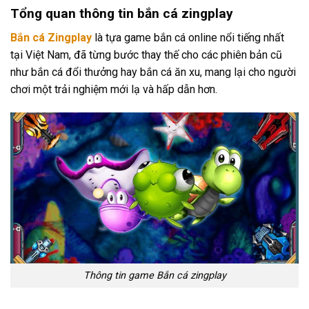
Tổng quan thông tin bắn cá zingplay
Bắn cá Zingplay
là tựa game bắn cá online nổi tiếng nhất
tại Việt Nam, đã từng bước thay thế cho các phiên bản cũ
như bắn cá đổi thưởng hay bắn cá ăn xu, mang lại cho người
chơi một trải nghiệm mới lạ và hấp dẫn hơn.
Thông tin game Bắn cá zingplay