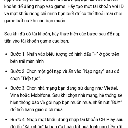
khoản để đăng nhập vào game. Hãy tạo một tài khoản với ID
và mật khẩu riêng chỉ mình bạn biết để có thể thoải mái chơi
game bất cứ khi nào bạn muốn.
Sau khi đã có tài khoản, hãy thực hiện các bước sau để nạp
tiền vào tài khoản game của bạn:
Bước 1: Nhấn vào biểu tượng có hình dấu “+” ở góc trên
bên trái màn hình.
Bước 2: Chọn một gói nạp và ấn vào “Nạp ngay” sau đó
chọn “Tiếp tục”.
Bước 3: Chọn nhà mạng bạn đang sử dụng như Viettel,
Vina hoặc Mobifone. Sau khi chọn nhà mạng, hệ thống sẽ
hiện thông báo về gói nạp bạn muốn mua, nhấn nút “BUY”
để tiến hành giao dịch mua.
Bước 4: Nhập mật khẩu đăng nhập tài khoản CH Play sau
đó ấn “Xác nhận” là bạn đã hoàn tất quá trình nạp tiền, rất