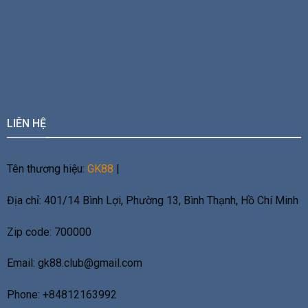
LIÊN HỆ
Tên thương hiệu:
GK88
|
Địa chỉ:
401/14 Bình Lợi, Phường 13, Bình Thạnh, Hồ Chí Minh
Zip code:
700000
Email:
gk88.club@gmail.com
Phone: +84812163992