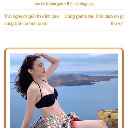
vào tài khoản game Bắn cá zingplay
.
Trải nghiệm giải trí đỉnh cao
Cổng game bài B52 club có gì
cùng bắn cá tam quốc
thú vị?