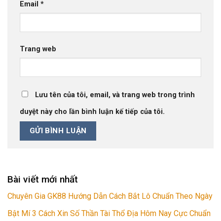
Email
*
Trang web
Lưu tên của tôi, email, và trang web trong trình
duyệt này cho lần bình luận kế tiếp của tôi.
Bài viết mới nhất
Chuyên Gia GK88 Hướng Dẫn Cách Bắt Lô Chuẩn Theo Ngày
Bật Mí 3 Cách Xin Số Thần Tài Thổ Địa Hôm Nay Cực Chuẩn